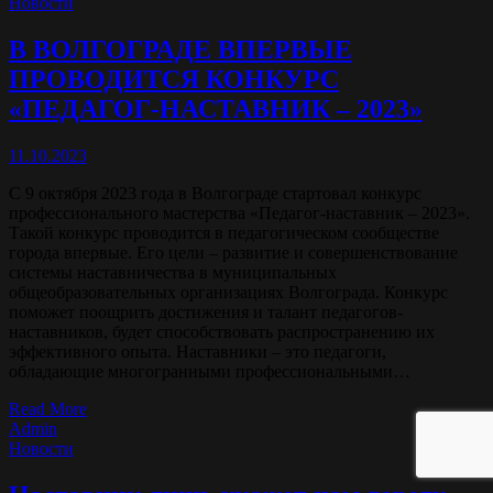
Новости
В ВОЛГОГРАДЕ ВПЕРВЫЕ
ПРОВОДИТСЯ КОНКУРС
«ПЕДАГОГ-НАСТАВНИК – 2023»
11.10.2023
С 9 октября 2023 года в Волгограде стартовал конкурс
профессионального мастерства «Педагог-наставник – 2023».
Такой конкурс проводится в педагогическом сообществе
города впервые. Его цели – развитие и совершенствование
системы наставничества в муниципальных
общеобразовательных организациях Волгограда. Конкурс
поможет поощрить достижения и талант педагогов-
наставников, будет способствовать распространению их
эффективного опыта. Наставники – это педагоги,
обладающие многогранными профессиональными…
Read More
Admin
Новости