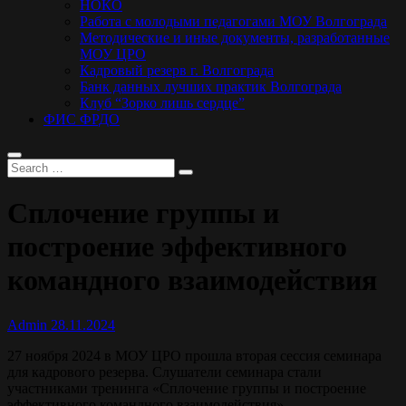
НОКО
Работа с молодыми педагогами МОУ Волгограда
Методические и иные документы, разработанные
МОУ ЦРО
Кадровый резерв г. Волгограда
Банк данных лучших практик Волгограда
Клуб “Зорко лишь сердце”
ФИС ФРДО
Сплочение группы и
построение эффективного
командного взаимодействия
Admin
28.11.2024
27 ноября 2024 в МОУ ЦРО прошла вторая сессия семинара
для кадрового резерва. Слушатели семинара стали
участниками тренинга «Сплочение группы и построение
эффективного командного взаимодействия».