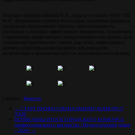
Ведущая семинара Зайцева И.А., педагог-психолог МОУ СШ
№ 67 Дзержинского района Волгограда, продемонстрировала
слушателям практические приемы тайм-менеджмента,
рассказала о способах эффективного управления, познакомила
с практиками профилактики эмоционального выгорания, дала
слушателям практические советы, как четко, эффективно и
разумно управлять своим временем, как управлять
конфликтами и минимизировать их негативные последствия.
Category :
Новости
←
СТАРТ ПРОФЕССИОНАЛЬНОМУ КОНКУРСУ
ДАН!
ПОДВЕДЕНЫ ИТОГИ ГОРОДСКОГО КОНКУРСА
профессионального мастерства «Педагогический дебют
– 2024»
→